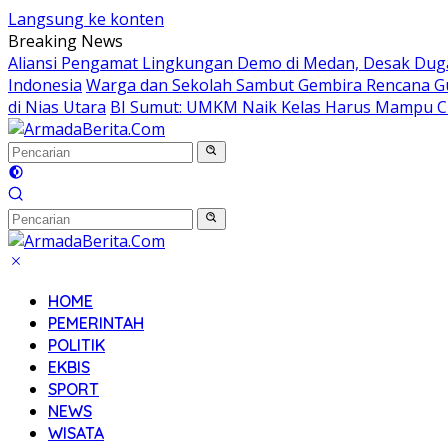
Langsung ke konten
Breaking News
Aliansi Pengamat Lingkungan Demo di Medan, Desak Dug
Indonesia
Warga dan Sekolah Sambut Gembira Rencana Gu
di Nias Utara
BI Sumut: UMKM Naik Kelas Harus Mampu Ci
HOME
PEMERINTAH
POLITIK
EKBIS
SPORT
NEWS
WISATA