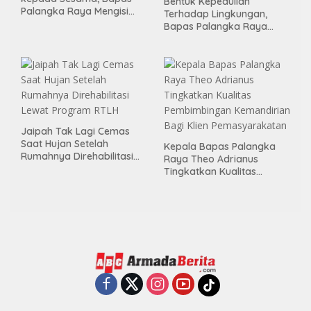
Bentuk Kepedulian
Palangka Raya Mengisi
Terhadap Lingkungan,
Momen Kemerdekaan
Bapas Palangka Raya
Melalui Aksi Donor Darah
Menggelar Kerja Bakti di
Area Publik Jelang HUT RI
ke-81
Jaipah Tak Lagi Cemas
Saat Hujan Setelah
Kepala Bapas Palangka
Rumahnya Direhabilitasi
Raya Theo Adrianus
Lewat Program RTLH
Tingkatkan Kualitas
Pembimbingan
Kemandirian Bagi Klien
Pemasyarakatan