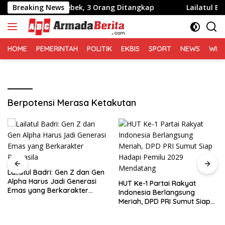
Langsung
embali Digerebek, 3 Orang Ditangkap
Breaking News
Lailatul Badri: 
ke
konten
HOME
PEMERINTAH
POLITIK
EKBIS
SPORT
NEWS
WIS
Berpotensi Merasa Ketakutan
Lailatul Badri: Gen Z dan Gen
Alpha Harus Jadi Generasi
HUT Ke-1 Partai Rakyat
Emas yang Berkarakter
Indonesia Berlangsung
Pancasila
Meriah, DPD PRI Sumut Siap
Hadapi Pemilu 2029
Mendatang