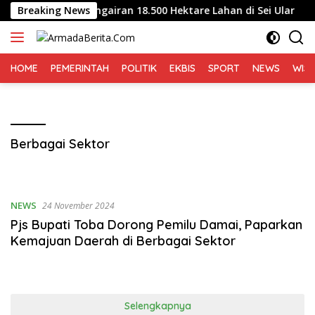
Langsung
ih, Dukung Pengairan 18.500 Hektare Lahan di Sei Ular
Breaking News
K
ke
konten
HOME
PEMERINTAH
POLITIK
EKBIS
SPORT
NEWS
WIS
Berbagai Sektor
NEWS
24 November 2024
Pjs Bupati Toba Dorong Pemilu Damai, Paparkan
Kemajuan Daerah di Berbagai Sektor
Selengkapnya