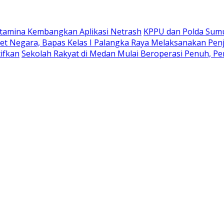
rtamina Kembangkan Aplikasi Netrash
KPPU dan Polda Sumu
et Negara, Bapas Kelas I Palangka Raya Melaksanakan Pe
ifkan
Sekolah Rakyat di Medan Mulai Beroperasi Penuh, Pe