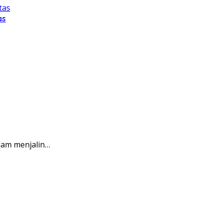
as
lam menjalin…