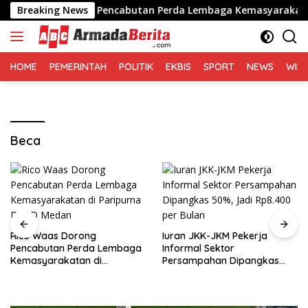
Langsung
 Waas Dorong Pencabutan Perda Lembaga Kemasyarakatan di P
Breaking News
ke
konten
HOME
PEMERINTAH
POLITIK
EKBIS
SPORT
NEWS
WIS
Beca
Rico Waas Dorong
Iuran JKK-JKM Pekerja
Pencabutan Perda Lembaga
Informal Sektor
Kemasyarakatan di
Persampahan Dipangkas
Paripurna DPRD Medan
50%, Jadi Rp8.400 per Bulan