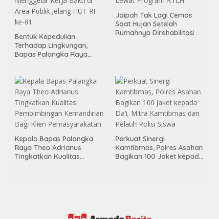
Jaipah Tak Lagi Cemas
Saat Hujan Setelah
Rumahnya Direhabilitasi
Bentuk Kepedulian
Lewat Program RTLH
Terhadap Lingkungan,
Bapas Palangka Raya
Menggelar Kerja Bakti di
Area Publik Jelang HUT RI
ke-81
Kepala Bapas Palangka
Perkuat Sinergi
Raya Theo Adrianus
Kamtibmas, Polres Asahan
Tingkatkan Kualitas
Bagikan 100 Jaket kepada
Pembimbingan
Da’i, Mitra Kamtibmas dan
Kemandirian Bagi Klien
Pelatih Polisi Siswa
Pemasyarakatan