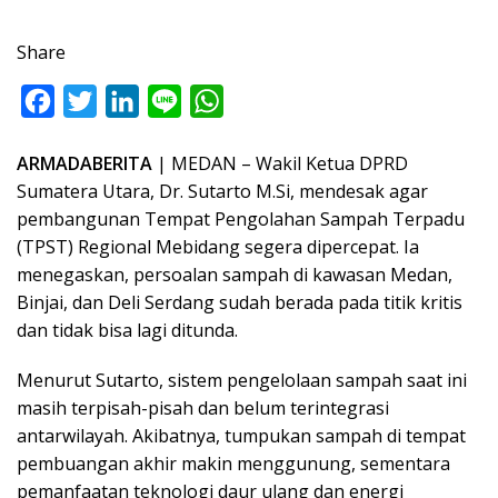
Share
F
T
L
L
W
a
w
i
i
h
ARMADABERITA
| MEDAN – Wakil Ketua DPRD
c
i
n
n
a
Sumatera Utara, Dr. Sutarto M.Si, mendesak agar
e
t
k
e
t
pembangunan Tempat Pengolahan Sampah Terpadu
b
t
e
s
(TPST) Regional Mebidang segera dipercepat. Ia
o
e
d
A
menegaskan, persoalan sampah di kawasan Medan,
o
r
I
p
Binjai, dan Deli Serdang sudah berada pada titik kritis
dan tidak bisa lagi ditunda.
k
n
p
Menurut Sutarto, sistem pengelolaan sampah saat ini
masih terpisah-pisah dan belum terintegrasi
antarwilayah. Akibatnya, tumpukan sampah di tempat
pembuangan akhir makin menggunung, sementara
pemanfaatan teknologi daur ulang dan energi