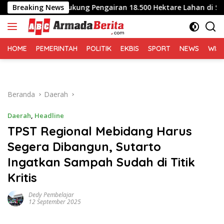
Langsung
si Bersih, Dukung Pengairan 18.500 Hektare Lahan di Sei Ular
Breaking News
ke
konten
HOME
PEMERINTAH
POLITIK
EKBIS
SPORT
NEWS
WIS
Beranda
Daerah
Daerah
,
Headline
TPST Regional Mebidang Harus
Segera Dibangun, Sutarto
Ingatkan Sampah Sudah di Titik
Kritis
Dedy Pembelajar
12 September 2025