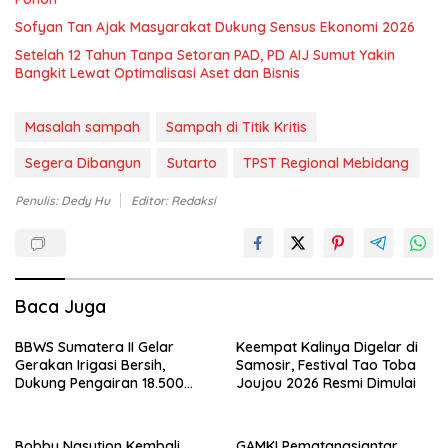
Sofyan Tan Ajak Masyarakat Dukung Sensus Ekonomi 2026
Setelah 12 Tahun Tanpa Setoran PAD, PD AIJ Sumut Yakin
Bangkit Lewat Optimalisasi Aset dan Bisnis
Masalah sampah
Sampah di Titik Kritis
Segera Dibangun
Sutarto
TPST Regional Mebidang
Penulis: Dedy Hu
Editor: Redaksi
Baca Juga
BBWS Sumatera II Gelar
Keempat Kalinya Digelar di
Gerakan Irigasi Bersih,
Samosir, Festival Tao Toba
Dukung Pengairan 18.500
Joujou 2026 Resmi Dimulai
Hektare Lahan di Sei Ular
Bobby Nasution Kembali
GAMKI Pematangsiantar