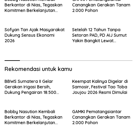
Berkantor di Nias, Tegaskan
Canangkan Gerakan Tanam
Komitmen Berkelanjutan
2.000 Pohon
Bangun Kepulauan Nias
Sofyan Tan Ajak Masyarakat
Setelah 12 Tahun Tanpa
Dukung Sensus Ekonomi
Setoran PAD, PD AIJ Sumut
2026
Yakin Bangkit Lewat
Optimalisasi Aset dan Bisnis
Rekomendasi untuk kamu
BBWS Sumatera II Gelar
Keempat Kalinya Digelar di
Gerakan Irigasi Bersih,
Samosir, Festival Tao Toba
Dukung Pengairan 18.500
Joujou 2026 Resmi Dimulai
Hektare Lahan di Sei Ular
Bobby Nasution Kembali
GAMKI Pematangsiantar
Berkantor di Nias, Tegaskan
Canangkan Gerakan Tanam
Komitmen Berkelanjutan
2.000 Pohon
Bangun Kepulauan Nias