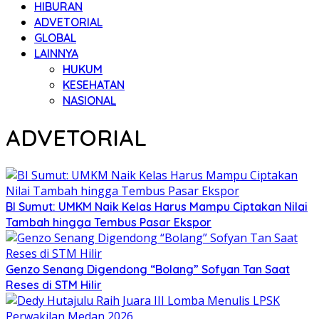
HIBURAN
ADVETORIAL
GLOBAL
LAINNYA
HUKUM
KESEHATAN
NASIONAL
ADVETORIAL
BI Sumut: UMKM Naik Kelas Harus Mampu Ciptakan Nilai
Tambah hingga Tembus Pasar Ekspor
Genzo Senang Digendong “Bolang” Sofyan Tan Saat
Reses di STM Hilir